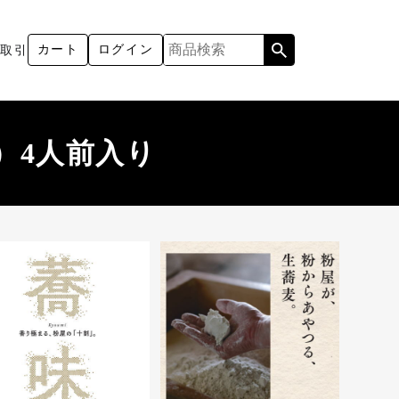
カート
ログイン
用取引
）4人前入り