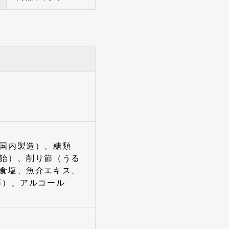
国内製造）、糖類
飴）、削り節（うる
食塩、魚介エキス、
等）、アルコール