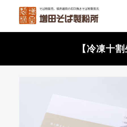
コ
そば粉販売。福井越前の石臼挽きそば粉製造元
ン
テ
ン
ツ
に
ス
【冷凍十割
キ
ッ
プ