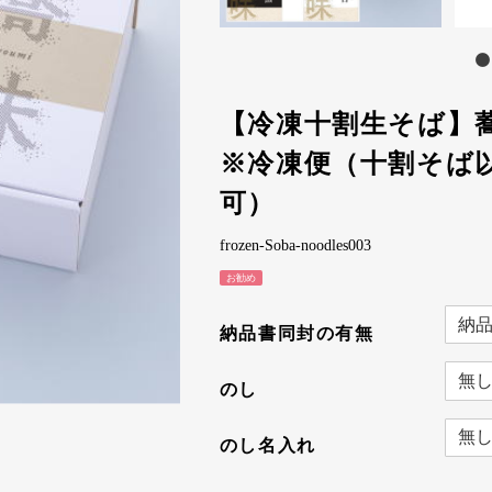
【冷凍十割生そば】
※冷凍便（十割そば
可）
frozen-Soba-noodles003
お勧め
納品書同封の有無
のし
のし名入れ