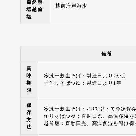
自然海
越前海岸海水
塩越前
塩
備考
賞
味
冷凍十割生そば：製造日より2か月
期
手作りそばつゆ：製造日より1年
限
保
冷凍十割生そば：-18℃以下で冷凍保
存
作りそばつゆ：直射日光、高温多湿を
方
越前塩：直射日光、高温多湿を避け保
法