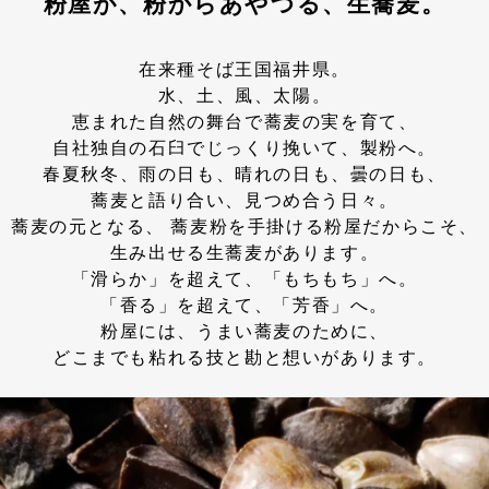
粉屋が、粉からあやつる、生蕎麦。
在来種そば王国福井県。
水、土、風、太陽。
恵まれた自然の舞台で蕎麦の実を育て、
自社独自の石臼でじっくり挽いて、製粉へ。
春夏秋冬、雨の日も、晴れの日も、曇の日も、
蕎麦と語り合い、見つめ合う日々。
蕎麦の元となる、 蕎麦粉を手掛ける粉屋だからこそ、
生み出せる生蕎麦があります。
「滑らか」を超えて、「もちもち」へ。
「香る」を超えて、「芳香」へ。
粉屋には、うまい蕎麦のために、
どこまでも粘れる技と勘と想いがあります。