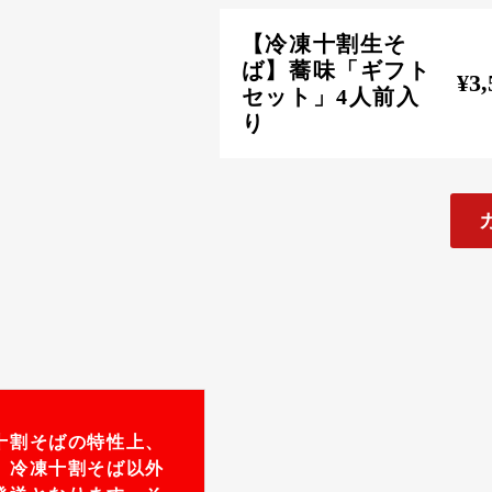
【冷凍十割生そ
ば】蕎味「ギフト
¥3,
セット」4人前入
り
十割そばの特性上、
、冷凍十割そば以外