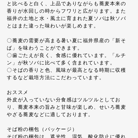
と比べると白く、上品でありながらも蕎麦本来の
香りが水回しの時からフワリと広がります。また
福井の土地と水・風土に育まれた夏ソバは秋ソバ
とはまた違った味わいが楽しめます。
〇蕎麦の需要が高まる暑い夏に福井県産の「新そ
ば」を味わうことができます。
〇歯ごたえが良く、食感に優れています。「ルチ
ン」が秋ソバに比べて多く含まれています。
〇そばの香りと色、風味が最高となる時期に収穫
するなど栽培方法にこだわっています。
おススメ
外皮が入っていない分食感はツルツルとしてお
り、蕎麦本来の旨みと甘味が楽しめ、せいろ蕎麦
やざる蕎麦などに適しております。
そば粉の梱包（パッケージ）
そば粉の梱包は、遮光性、湿気、酸化防止に優れ