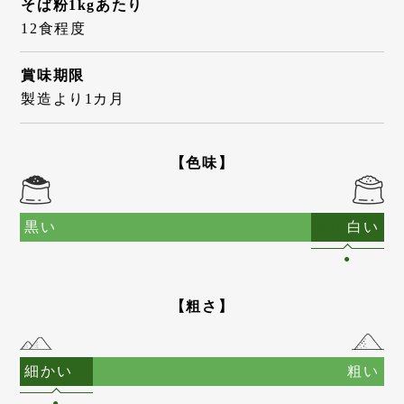
そば粉1kgあたり
12食程度
賞味期限
製造より1カ月
【色味】
黒い
白い
●
【粗さ】
細かい
粗い
●