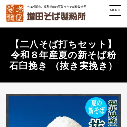
コ
そば粉販売。福井越前の石臼挽きそば粉製造元
ン
MENU
テ
ン
ツ
に
【二八そば打ちセット】
ス
キ
令和８年産夏の新そば粉
ッ
石臼挽き （抜き実挽き）
プ