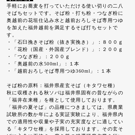
手軽にお蕎麦を打っていただける使い切りの二八
そばちセットです。そば粉・打ち粉・つなぎ粉に
奥越前の花垣仕込み水と越前おろしそば専用つゆ
を加えた福井越前を満足するそば打ちセットで
す。
・「石臼挽きそば粉（抜き実挽き）」：８００ｇ
・「花粉（国産・外国産ブレンド）」：２００ｇ
・「つなぎ粉」：２００ｇ
・「奥越前の水500ml」：１本
・「越前おろしそば専用つゆ360ml」：１本
そば粉の原料：福井県産玄そば（キタワセ種）
秋に収穫される秋ソバは福井県固有の昔ながらの
「福井在来種」を種として使用しております。
「福井の夏そば」の品種につきましては、県農業
試験所の数か年による実証実験により、福井県内
での適用性や収量や子実の充実度などに適してい
る「キタワセ種」を採用しております。その玄そ