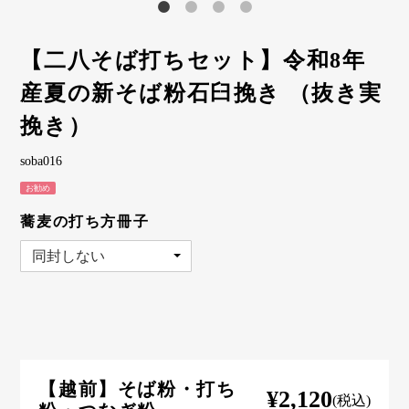
【二八そば打ちセット】令和8年
産夏の新そば粉石臼挽き （抜き実
挽き）
soba016
お勧め
蕎麦の打ち方冊子
【越前】そば粉・打ち
¥2,120
(税込)