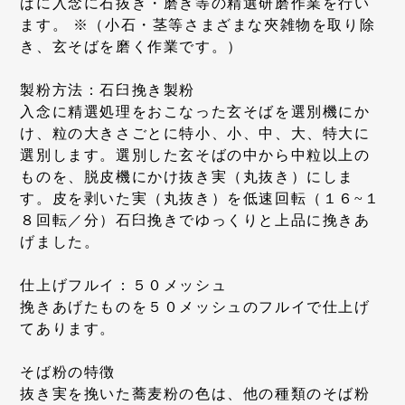
ばに入念に石抜き・磨き等の精選研磨作業を行い
ます。 ※（小石・茎等さまざまな夾雑物を取り除
き、玄そばを磨く作業です。）
製粉方法：石臼挽き製粉
入念に精選処理をおこなった玄そばを選別機にか
け、粒の大きさごとに特小、小、中、大、特大に
選別します。選別した玄そばの中から中粒以上の
ものを、脱皮機にかけ抜き実（丸抜き）にしま
す。皮を剥いた実（丸抜き）を低速回転（１６~１
８回転／分）石臼挽きでゆっくりと上品に挽きあ
げました。
仕上げフルイ：５０メッシュ
挽きあげたものを５０メッシュのフルイで仕上げ
てあります。
そば粉の特徴
抜き実を挽いた蕎麦粉の色は、他の種類のそば粉