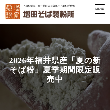
コ
そば粉販売。福井越前の石臼挽きそば粉製造元
ン
MENU
テ
ン
ツ
に
ス
キ
ッ
プ
2026年福井県産「夏の新
そば粉」夏季期間限定販
売中