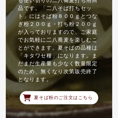
る使い切りの二八蕎麦打ち用商
品です。「二八そば打ちセッ
ト」にはそば粉８００ｇとつな
ぎ粉２００ｇ・打ち粉２００ｇ
が入っておりますので、ご家庭
でお気軽に二八蕎麦を楽しむこ
とができます。夏そばの品種は
「キタワセ種」になります。ま
だまだ生産量も少なく数量限定
のため、無くなり次第販売終了
となります。
夏そば粉のご注文はこちら