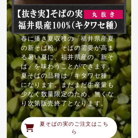
春に播き夏収穫の「福井県産夏
の新そば粉」そばの需要が高ま
る暑い夏に、福井県産の「新そ
ば」を味わうことができます。
夏そばの品種は「キタワセ種」
になります。まだまだ生産量も
少なく数量限定のため、無くな
り次第販売終了となります。
夏そばの実のご注文はこち
ら