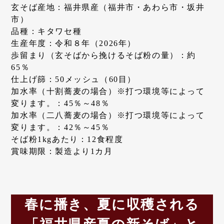
玄そば産地：福井県産（福井市・あわら市・坂井
市）
品種：キタワセ種
生産年度：令和８年（2026年）
歩留まり（玄そばから挽けるそば粉の量）：約
65％
仕上げ篩：50メッシュ（60目）
加水率（十割蕎麦の場合）※打つ環境等によって
変ります。：45％～48％
加水率（二八蕎麦の場合）※打つ環境等によって
変ります。：42％～45％
そば粉1kgあたり：12食程度
賞味期限：製造より1カ月
春に播き、夏に収穫される