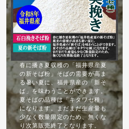
春に播き夏収穫の「福井県産夏
の新そば粉」そばの需要が高ま
る暑い夏に、福井県産の「新そ
ば」を味わうことができます。
夏そばの品種は「キタワセ種」
になります。まだまだ生産量も
少なく数量限定のため、無くな
り次第販売終了となります。