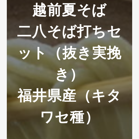
越前夏そば
二八そば打ちセ
ット（抜き実挽
き）
福井県産（キタ
ワセ種）