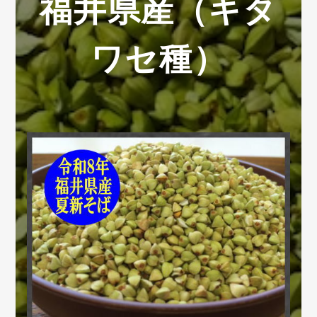
福井県産（キタ
ワセ種）