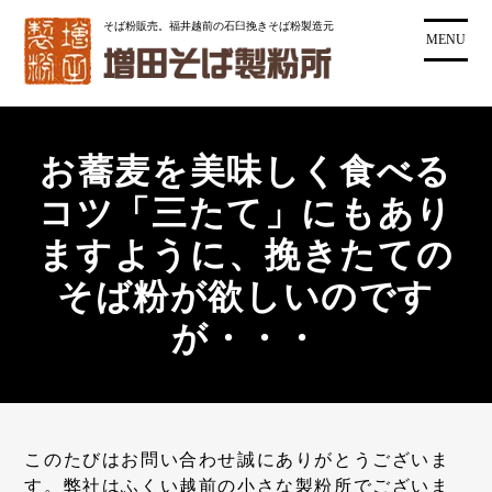
コ
そば粉販売。福井越前の石臼挽きそば粉製造元
ン
MENU
テ
ン
ツ
に
お蕎麦を美味しく食べる
ス
キ
コツ「三たて」にもあり
ッ
ますように、挽きたての
プ
そば粉が欲しいのです
が・・・
このたびはお問い合わせ誠にありがとうございま
す。弊社はふくい越前の小さな製粉所でございま