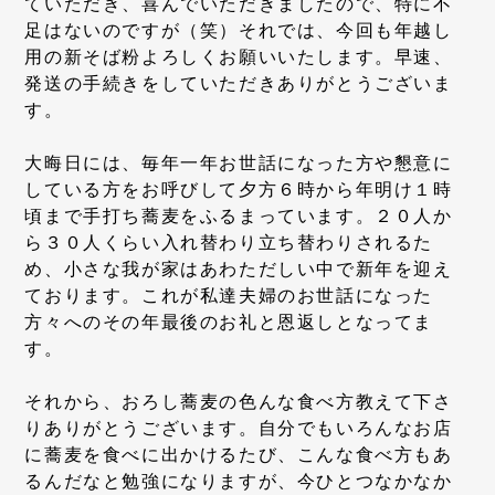
ていただき、喜んでいただきましたので、特に不
足はないのですが（笑）それでは、今回も年越し
用の新そば粉よろしくお願いいたします。早速、
発送の手続きをしていただきありがとうございま
す。
大晦日には、毎年一年お世話になった方や懇意に
している方をお呼びして夕方６時から年明け１時
頃まで手打ち蕎麦をふるまっています。２０人か
ら３０人くらい入れ替わり立ち替わりされるた
め、小さな我が家はあわただしい中で新年を迎え
ております。これが私達夫婦のお世話になった
方々へのその年最後のお礼と恩返しとなってま
す。
それから、おろし蕎麦の色んな食べ方教えて下さ
りありがとうございます。自分でもいろんなお店
に蕎麦を食べに出かけるたび、こんな食べ方もあ
るんだなと勉強になりますが、今ひとつなかなか