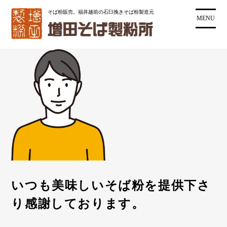
コ
そば粉販売。福井越前の石臼挽きそば粉製造元
ン
MENU
テ
ン
ツ
に
ス
キ
ッ
プ
いつも美味しいそば粉を提供下さ
り感謝しております。