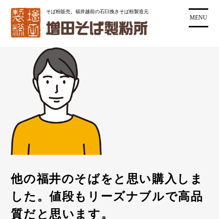
コ
そば粉販売。福井越前の石臼挽きそば粉製造元
ン
MENU
テ
ン
ツ
に
ス
キ
ッ
プ
他の福井のそばをと思い購入しま
した。値段もリーズナブルで高品
質だと思います。