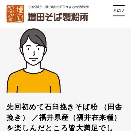
コ
そば粉販売。福井越前の石臼挽きそば粉製造元
ン
MENU
テ
ン
ツ
に
ス
キ
ッ
プ
先回初めて石臼挽きそば粉 （田舎
挽き） ／福井県産（福井在来種）
を楽しんだところ皆大満足でし