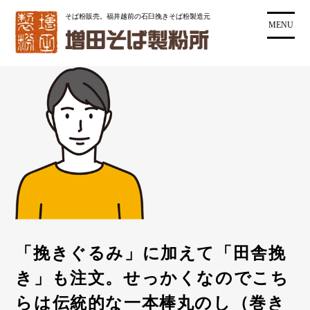
コ
そば粉販売。福井越前の石臼挽きそば粉製造元
ン
MENU
テ
ン
ツ
に
ス
キ
ッ
プ
「挽きぐるみ」に加えて「田舎挽
き」も注文。せっかくなのでこち
らは伝統的な一本棒丸のし（巻き