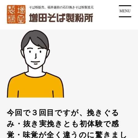
コ
そば粉販売。福井越前の石臼挽きそば粉製造元
ン
MENU
テ
ン
ツ
に
ス
キ
ッ
プ
今回で３回目ですが、挽きぐる
み・抜き実挽きとも初体験で感
覚・味覚が全く違うのに驚きまし