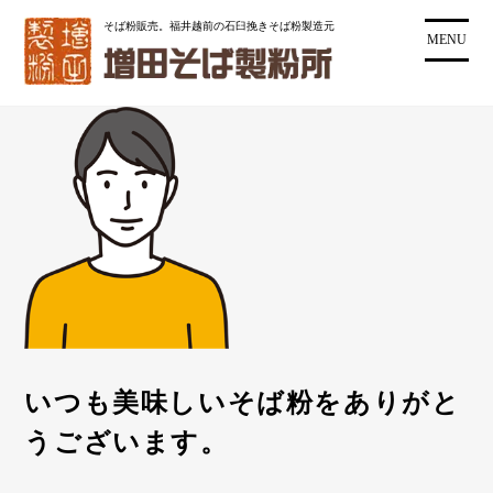
コ
そば粉販売。福井越前の石臼挽きそば粉製造元
ン
MENU
テ
ン
ツ
に
ス
キ
ッ
プ
いつも美味しいそば粉をありがと
うございます。