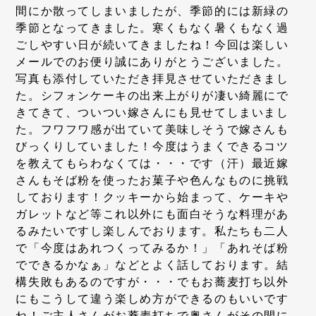
間にか散ってしまいましたが、季節的には新緑の
季節となってきました。寒くもなく暑くもなく過
ごしやすい日が続いてきましたね！今回は楽しい
メールでのお便り誠にありがとうございました。
写真も添付していただき拝見させていただきまし
た。シフォンケーキの出来上がりが凄い綺麗にで
きてきて、ついつい嫁さんにも見せてしまいまし
た。フワフワ感が出ていて美味しそうで嫁さんも
びっくりしていました！今度はうまくできるコツ
を教えてもらわなくては・・・です（汗）最近嫁
さんもそば粉を使ったお菓子や色んなものに挑戦
しております！クッキーから始まって、ケーキや
ガレットなど等これ以外にも面白そうな料理があ
るみたいですし楽しんでおります。私たちも二人
で「今度はあれつくってみるか！」「あれそば粉
でできるかなぁ」などとよく話しております。結
構失敗もあるのですが・・・でもお蕎麦打ち以外
にもこうして違う楽しめ方ができるのもいいです
ね！ご主人さんがお蕎麦打ちで奥さんがその間に