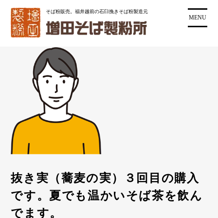
コ
そば粉販売。福井越前の石臼挽きそば粉製造元
ン
MENU
テ
ン
ツ
に
ス
キ
ッ
プ
抜き実（蕎麦の実）３回目の購入
です。夏でも温かいそば茶を飲ん
でます。