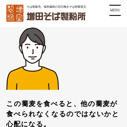
コ
そば粉販売。福井越前の石臼挽きそば粉製造元
ン
MENU
テ
ン
ツ
に
ス
キ
ッ
プ
この蕎麦を食べると、他の蕎麦が
食べられなくなるのではないかと
心配になる。