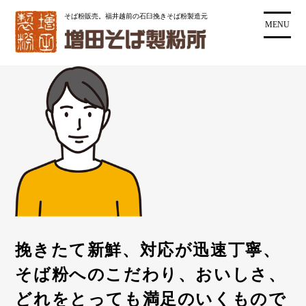
コ
そば粉販売。福井越前の石臼挽きそば粉製造元
ン
MENU
テ
ン
ツ
に
ス
キ
ッ
プ
挽きたて新鮮、対応が迅速丁寧、
そば粉へのこだわり、おいしさ、
どれをとっても満足のいくもので