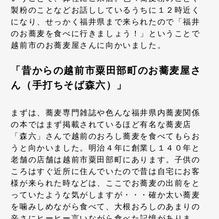
製粉のことなどお話ししているうちに１２時近く
になり、せっかく福井県まで来られたので「福井
のお蕎麦を食べに行きましょう！」ということで
越前市のお蕎麦屋さんに向かいました。
「昔からの越前市粟田部町のお蕎麦屋さ
ん（手打ちそば森六）」
まずは、蕎麦専門雑誌や色んな福井県内蕎麦関係
の本ではまず掲載されているほど有名な蕎麦店
「森六」さんで越前のおろし蕎麦を食べてもらお
うと向かいました。明治４年に創業し１４０年と
老舗の店舗は越前市粟田部町にあります。子供の
ころはすぐ近所に住んでいたので昔は自宅にお客
様が来られた時などは、ここでお蕎麦の出前をと
っていたような気がしますが・・・確か太い蕎麦
を噛みしめながら食べて、大根おろしのあまりの
辛さにヒーヒー言いながら食べた記憶がありま