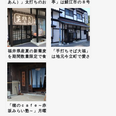
あん）」太打ちのお
亭」は鯖江市の８号
蕎麦は噛みしめるほ
線沿いにあるお蕎麦
どに、そばの味わい
屋さん。
が口の中に広がって
いく。
福井県産夏の新蕎麦
「手打ちそば大福」
を期間数量限定で食
は地元今立町で愛さ
べることのできる蕎
れ続ける庶民的な手
麦店「手打ちそば大
打ち蕎麦店。
福」
「穂のｃａｆｅ～赤
坂みらい塾～」月曜