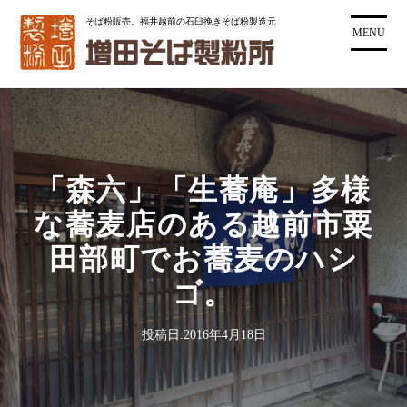
コ
そば粉販売。福井越前の石臼挽きそば粉製造元
ン
MENU
テ
ン
ツ
に
ス
キ
「森六」「生蕎庵」多様
ッ
プ
な蕎麦店のある越前市粟
田部町でお蕎麦のハシ
ゴ。
投稿日:
2016年4月18日