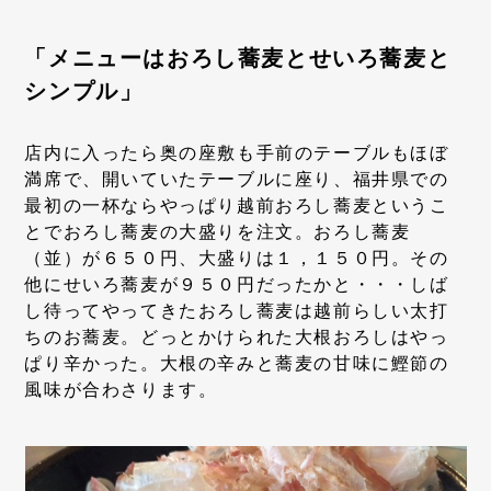
「メニューはおろし蕎麦とせいろ蕎麦と
シンプル」
店内に入ったら奥の座敷も手前のテーブルもほぼ
満席で、開いていたテーブルに座り、福井県での
最初の一杯ならやっぱり越前おろし蕎麦というこ
とでおろし蕎麦の大盛りを注文。おろし蕎麦
（並）が６５０円、大盛りは１，１５０円。その
他にせいろ蕎麦が９５０円だったかと・・・しば
し待ってやってきたおろし蕎麦は越前らしい太打
ちのお蕎麦。どっとかけられた大根おろしはやっ
ぱり辛かった。大根の辛みと蕎麦の甘味に鰹節の
風味が合わさります。