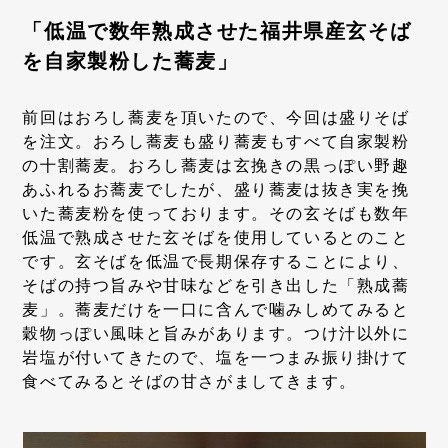
「低温で数年熟成させた福井県産玄そば
を自家製粉した蕎麦」
前回はおろし蕎麦を頂いたので、今回は盛りそば
を注文。おろし蕎麦も盛り蕎麦もすべて自家製粉
の十割蕎麦。おろし蕎麦は玄挽きの黒っぽい野趣
あふれるお蕎麦でしたが、盛り蕎麦は抜き実を挽
いた蕎麦粉を使っております。その玄そばも数年
低温で熟成させた玄そばを使用しているとのこと
です。玄そばを低温で長期保存することにより、
そばの持つ旨みや甘味などを引き出した「熟成蕎
麦」。蕎麦だけを一口に含んで噛みしめてみると
穀物っぽい風味と旨みがあります。つけ汁以外に
岩塩が付いてきたので、塩を一つまみ振り掛けて
食べてみるとそばの甘さがましてきます。