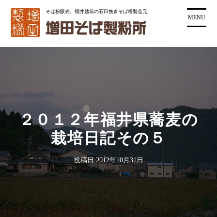
コ
そば粉販売。福井越前の石臼挽きそば粉製造元
ン
MENU
テ
ン
ツ
に
ス
キ
ッ
プ
２０１２年福井県蕎麦の
栽培日記その５
投稿日:
2012年10月31日