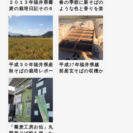
２０１３年福井県蕎
春の季節に新そばの
麦の栽培日記その６
ような色と香りを楽
しむ「令和元年産丸
岡在来早刈りそば
粉」数量限定販売
中！
平成３０年福井県産
平成27年福井県越
秋そばの栽培レポー
前産玄そばの収穫か
トその５「刈取り開
ら乾燥・検査が全数
始」
無事終了した。
「蕎麦工房お仙」丸