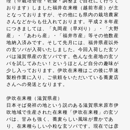
理（※栽培管理・乾燥・調整まで自社にて行って
おります）しました福井在来種（越前市産）が主
となっておりますが、その他にも県内の栽培農家
さんなどからも仕入れております。平成２８年産
につきましては、「丸岡産（早刈り）」・「大野
産」・「あわら産」・「福井市産」等その他数産
地納入済みです。そして先月には、福井県産以外
の玄ソバが入荷いたしました。今回入荷した玄ソ
バは滋賀県産の玄ソバです。色んな生産地の玄ソ
バを試してみたい！というほとんど自分の趣味が
少し入っております。伊吹在来種はこの後に早速
製粉作業に入り、ご依頼をいただいている蕎麦店
さんへの発送となります。
伊吹在来種（滋賀県産）
日本そば発祥の地という説のある滋賀県米原市伊
吹地域で生産された在来種「伊吹在来種」の玄ソ
バは、甘みも強く、蕎麦らしい風味が豊かであ
り、在来種らしい小粒な玄ソバです。現在では彦