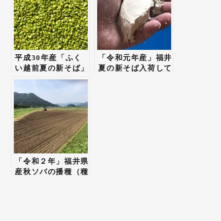
平成30年産「ふく
「令和元年産」福井
い越前夏の新そば」
夏の新そば入荷して
が入荷しました！
おります！
「令和２年」福井県
産秋ソバの播種（種
まき）がようやく開
始！