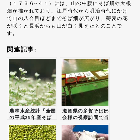
（１７３６~４１）には、山の中腹にそば畑や大根
畑が描かれており、江戸時代から明治時代にかけ
て山の八合目ほどまでそば畑が広がり、蕎麦の花
が咲くと長浜からも山が白く見えたとのことで
す。
関連記事:
農林水産統計「全国
滋賀県の多賀そば部
の平成29年産そば
会様の視察訪問で当
の作付面積及び収穫
製粉所にたくさんの
量」
方がご来店