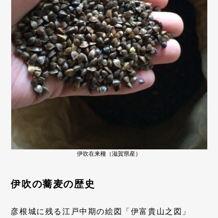
伊吹在来種（滋賀県産）
伊吹の蕎麦の歴史
彦根城に残る江戸中期の絵図「伊富貴山之図」