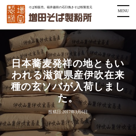
コ
そば粉販売。福井越前の石臼挽きそば粉製造元
ン
MENU
テ
ン
ツ
に
ス
キ
日本蕎麦発祥の地ともい
ッ
プ
われる滋賀県産伊吹在来
種の玄ソバが入荷しまし
た。
投稿日:
2017年3月6日