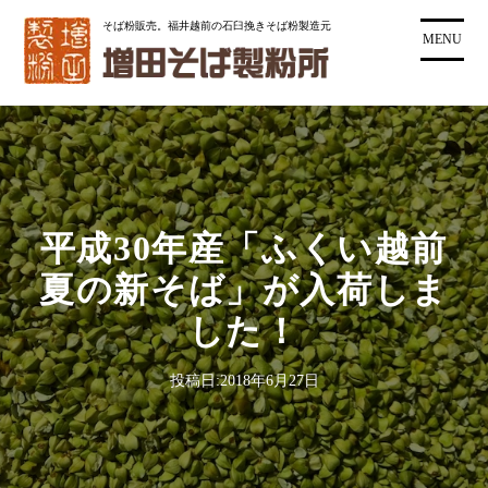
コ
そば粉販売。福井越前の石臼挽きそば粉製造元
ン
MENU
テ
ン
ツ
に
ス
キ
ッ
平成30年産「ふくい越前
プ
夏の新そば」が入荷しま
した！
投稿日:
2018年6月27日