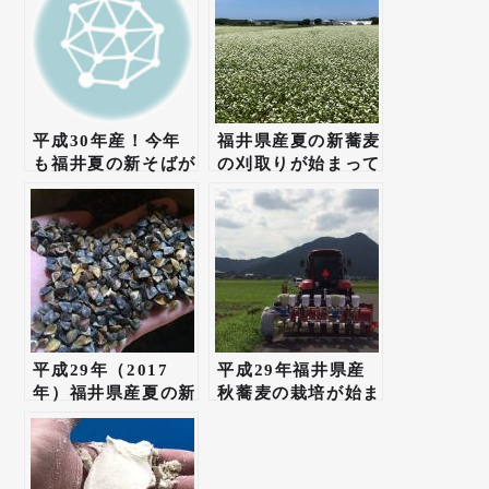
平成30年産！今年
福井県産夏の新蕎麦
も福井夏の新そばが
の刈取りが始まって
開花しています！
おります！
平成29年（2017
平成29年福井県産
年）福井県産夏の新
秋蕎麦の栽培が始ま
蕎麦の収穫状況
りました「まずは圃
場の準備から播種
（種まき）へと」