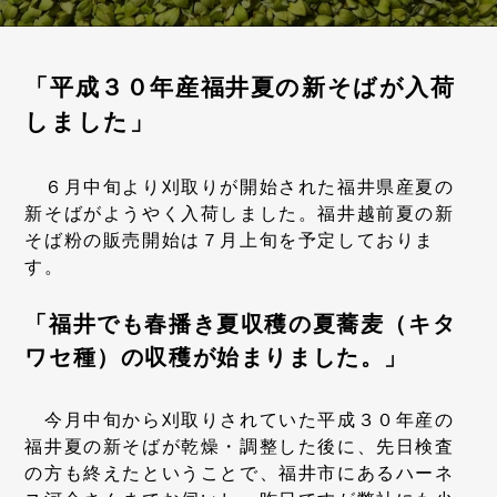
「平成３０年産福井夏の新そばが入荷
しました」
６月中旬より刈取りが開始された福井県産夏の
新そばがようやく入荷しました。福井越前夏の新
そば粉の販売開始は７月上旬を予定しておりま
す。
「福井でも春播き夏収穫の夏蕎麦（キタ
ワセ種）の収穫が始まりました。」
今月中旬から刈取りされていた平成３０年産の
福井夏の新そばが乾燥・調整した後に、先日検査
の方も終えたということで、福井市にあるハーネ